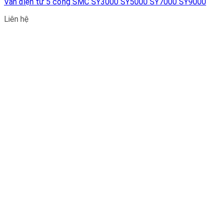
Van điện từ 5 cổng SMC SY3000 SY5000 SY7000 SY9000
Liên hệ