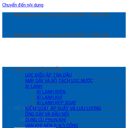
Chuyển đến nội dung
Nhà phân phối các sản phẩm SMC - Nhật bản
Nhà phân phối các sản phẩm SMC - Nhật bản
DANH MỤC SẢN PHẨM
LỌC ĐIỀU ÁP TRA DẦU
MÁY SẤY VÀ BỘ TÁCH LỌC NƯỚC
XI LANH
XI LANH ĐIỆN
XI LANH KHÍ
XI LANH KẸP XOAY
Hỗ trợ kỹ thuật:
KIỂM SOÁT ÁP SUẤT VÀ LƯU LƯỢNG
ỐNG DÂY VÀ ĐẦU NỐI
0941 22 66 78
DỤNG CỤ PHUN KHÍ
VAN KHÍ NÉN 3/4/5 CỔNG