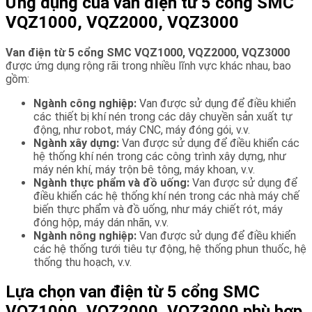
Ứng dụng của van điện từ 5 cổng SMC
VQZ1000, VQZ2000, VQZ3000
Van điện từ 5 cổng SMC VQZ1000, VQZ2000, VQZ3000
được ứng dụng rộng rãi trong nhiều lĩnh vực khác nhau, bao
gồm:
Ngành công nghiệp:
Van được sử dụng để điều khiển
các thiết bị khí nén trong các dây chuyền sản xuất tự
động, như robot, máy CNC, máy đóng gói, v.v.
Ngành xây dựng:
Van được sử dụng để điều khiển các
hệ thống khí nén trong các công trình xây dựng, như
máy nén khí, máy trộn bê tông, máy khoan, v.v.
Ngành thực phẩm và đồ uống:
Van được sử dụng để
điều khiển các hệ thống khí nén trong các nhà máy chế
biến thực phẩm và đồ uống, như máy chiết rót, máy
đóng hộp, máy dán nhãn, v.v.
Ngành nông nghiệp:
Van được sử dụng để điều khiển
các hệ thống tưới tiêu tự động, hệ thống phun thuốc, hệ
thống thu hoạch, v.v.
Lựa chọn van điện từ 5 cổng SMC
VQZ1000, VQZ2000, VQZ3000 phù hợp