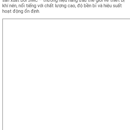
sản xuất bởi SMC – thương hiệu hàng đầu thế giới về thiết bị
khí nén, nổi tiếng với chất lượng cao, độ bền bỉ và hiệu suất
hoạt động ổn định.