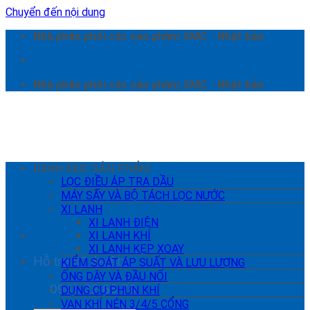
Chuyển đến nội dung
Nhà phân phối các sản phẩm SMC - Nhật bản
Nhà phân phối các sản phẩm SMC - Nhật bản
DANH MỤC SẢN PHẨM
LỌC ĐIỀU ÁP TRA DẦU
MÁY SẤY VÀ BỘ TÁCH LỌC NƯỚC
XI LANH
XI LANH ĐIỆN
XI LANH KHÍ
XI LANH KẸP XOAY
Hỗ trợ kỹ thuật:
KIỂM SOÁT ÁP SUẤT VÀ LƯU LƯỢNG
ỐNG DÂY VÀ ĐẦU NỐI
0941 22 66 78
DỤNG CỤ PHUN KHÍ
VAN KHÍ NÉN 3/4/5 CỔNG