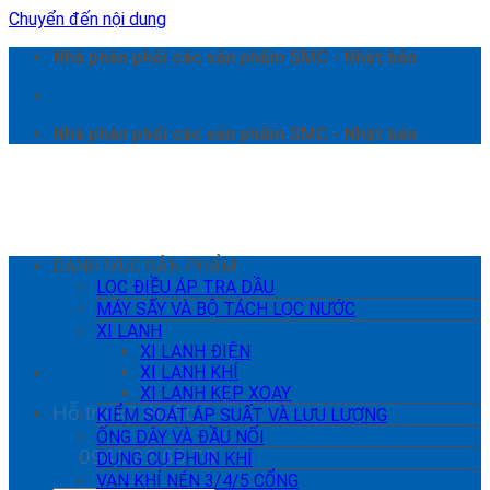
Chuyển đến nội dung
Nhà phân phối các sản phẩm SMC - Nhật bản
Nhà phân phối các sản phẩm SMC - Nhật bản
DANH MỤC SẢN PHẨM
LỌC ĐIỀU ÁP TRA DẦU
MÁY SẤY VÀ BỘ TÁCH LỌC NƯỚC
XI LANH
XI LANH ĐIỆN
XI LANH KHÍ
XI LANH KẸP XOAY
Hỗ trợ kỹ thuật:
KIỂM SOÁT ÁP SUẤT VÀ LƯU LƯỢNG
ỐNG DÂY VÀ ĐẦU NỐI
0941 22 66 78
DỤNG CỤ PHUN KHÍ
VAN KHÍ NÉN 3/4/5 CỔNG