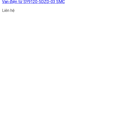
Van điện từ SY9120-5DZD-03 SMC
Liên hệ