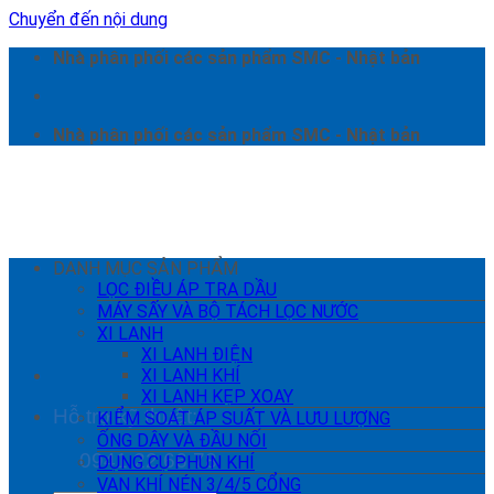
Chuyển đến nội dung
Nhà phân phối các sản phẩm SMC - Nhật bản
Nhà phân phối các sản phẩm SMC - Nhật bản
DANH MỤC SẢN PHẨM
LỌC ĐIỀU ÁP TRA DẦU
MÁY SẤY VÀ BỘ TÁCH LỌC NƯỚC
XI LANH
XI LANH ĐIỆN
XI LANH KHÍ
XI LANH KẸP XOAY
Hỗ trợ kỹ thuật:
KIỂM SOÁT ÁP SUẤT VÀ LƯU LƯỢNG
ỐNG DÂY VÀ ĐẦU NỐI
0941 22 66 78
DỤNG CỤ PHUN KHÍ
VAN KHÍ NÉN 3/4/5 CỔNG