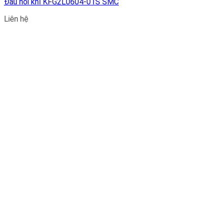
Đầu nối khí KFG2L0604-01S SMC
Liên hệ