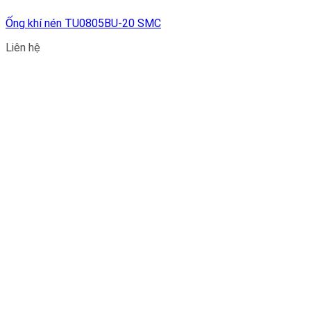
Ống khí nén TU0805BU-20 SMC
Liên hệ