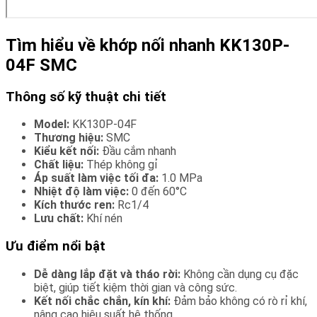
Tìm hiểu về khớp nối nhanh KK130P-
04F SMC
Thông số kỹ thuật chi tiết
Model:
KK130P-04F
Thương hiệu:
SMC
Kiểu kết nối:
Đầu cắm nhanh
Chất liệu:
Thép không gỉ
Áp suất làm việc tối đa:
1.0 MPa
Nhiệt độ làm việc:
0 đến 60°C
Kích thước ren:
Rc1/4
Lưu chất:
Khí nén
Ưu điểm nổi bật
Dễ dàng lắp đặt và tháo rời:
Không cần dụng cụ đặc
biệt, giúp tiết kiệm thời gian và công sức.
Kết nối chắc chắn, kín khí:
Đảm bảo không có rò rỉ khí,
nâng cao hiệu suất hệ thống.