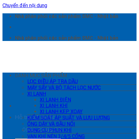
Chuyển đến nội dung
Nhà phân phối các sản phẩm SMC - Nhật bản
Nhà phân phối các sản phẩm SMC - Nhật bản
DANH MỤC SẢN PHẨM
LỌC ĐIỀU ÁP TRA DẦU
MÁY SẤY VÀ BỘ TÁCH LỌC NƯỚC
XI LANH
XI LANH ĐIỆN
XI LANH KHÍ
XI LANH KẸP XOAY
Hỗ trợ kỹ thuật:
KIỂM SOÁT ÁP SUẤT VÀ LƯU LƯỢNG
ỐNG DÂY VÀ ĐẦU NỐI
0941 22 66 78
DỤNG CỤ PHUN KHÍ
VAN KHÍ NÉN 3/4/5 CỔNG