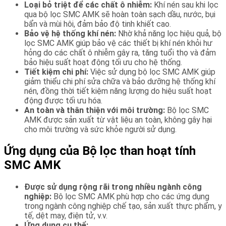
Loại bỏ triệt để các chất ô nhiễm:
Khí nén sau khi lọc
qua bộ lọc SMC AMK sẽ hoàn toàn sạch dầu, nước, bụi
bẩn và mùi hôi, đảm bảo độ tinh khiết cao.
Bảo vệ hệ thống khí nén:
Nhờ khả năng lọc hiệu quả, bộ
lọc SMC AMK giúp bảo vệ các thiết bị khí nén khỏi hư
hỏng do các chất ô nhiễm gây ra, tăng tuổi thọ và đảm
bảo hiệu suất hoạt động tối ưu cho hệ thống.
Tiết kiệm chi phí:
Việc sử dụng bộ lọc SMC AMK giúp
giảm thiểu chi phí sửa chữa và bảo dưỡng hệ thống khí
nén, đồng thời tiết kiệm năng lượng do hiệu suất hoạt
động được tối ưu hóa.
An toàn và thân thiện với môi trường:
Bộ lọc SMC
AMK được sản xuất từ vật liệu an toàn, không gây hại
cho môi trường và sức khỏe người sử dụng.
Ứng dụng của Bộ lọc than hoạt tính
SMC AMK
Được sử dụng rộng rãi trong nhiều ngành công
nghiệp:
Bộ lọc SMC AMK phù hợp cho các ứng dụng
trong ngành công nghiệp chế tạo, sản xuất thực phẩm, y
tế, dệt may, điện tử, v.v.
Ứng dụng cụ thể: