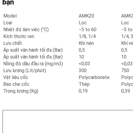
bạn
Model
AMK20
AMK
Loại
Lọc
Lọc
Nhiệt độ làm việc (°C)
−5 to 60
−5 to
Kích thước ren
1/8, 1/4
1/4, 
Lưu chất
Khí nén
Khí n
Áp suất vận hành tối đa (Bar)
0,5
0,5
Áp suất vận hành tối đa (Bar)
10
10
Nồng độ dầu đầu ra (mg/m3)
<0,03
<0,03
Lưu lượng (Lít/phút)
300
750
Vật liệu cốc
Polycarbonate
Polyc
Bao che cốc
Thép
Polyc
Trọng lượng (Kg)
0,19
0,39