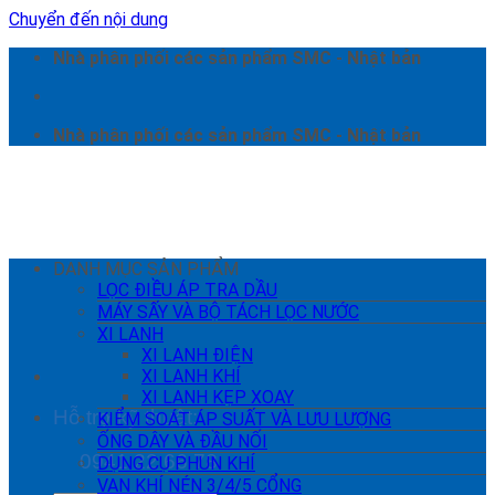
Chuyển đến nội dung
Nhà phân phối các sản phẩm SMC - Nhật bản
Nhà phân phối các sản phẩm SMC - Nhật bản
DANH MỤC SẢN PHẨM
LỌC ĐIỀU ÁP TRA DẦU
MÁY SẤY VÀ BỘ TÁCH LỌC NƯỚC
XI LANH
XI LANH ĐIỆN
XI LANH KHÍ
XI LANH KẸP XOAY
Hỗ trợ kỹ thuật:
KIỂM SOÁT ÁP SUẤT VÀ LƯU LƯỢNG
ỐNG DÂY VÀ ĐẦU NỐI
0941 22 66 78
DỤNG CỤ PHUN KHÍ
VAN KHÍ NÉN 3/4/5 CỔNG