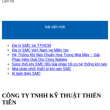
Liên hệ
bài viết mới
Đại lý SMC tại TPHCM
Đại lý SMC Việt Nam tại Miền tây
Hệ Thống Khí Nén Chuẩn Hoá Trong Nhà Máy – Giải
Pháp Hiệu Quả Cho Công Nghiệp
Súng thổi khí SMC IBG Giải pháp tối ưu hệ thống khí nén
Nhà phân phối thiết bị khí nén SMC
Xi lanh điện SMC
CÔNG TY TNHH KỸ THUẬT THIÊN
TIỄN